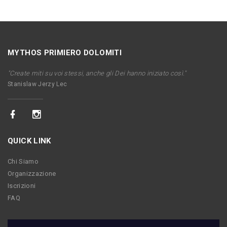
MYTHOS PRIMIERO DOLOMITI
"Create miti su voi stessi, anche gli Dei hanno iniziato così."
Stanislaw Jerzy Lec
QUICK LINK
Chi Siamo
Organizzazione
Iscrizioni
FAQ